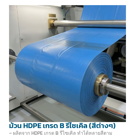
ม้วน HDPE เกรด B รีไซเคิล (สีต่างๆ)
– ผลิตจาก HDPE เกรด B รีไซเคิล ทำได้หลายสีตาม