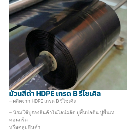
ม้วนสีดำ HDPE เกรด B รีไซเคิล
– ผลิตจาก HDPE เกรด B รีไซเคิล
– นิยมใช้ปูรองสินค้าในไลน์ผลิต ปูพื้นบ่อดิน ปูพื้นเท
คอนกรีต
หรือคลุมสินค้า