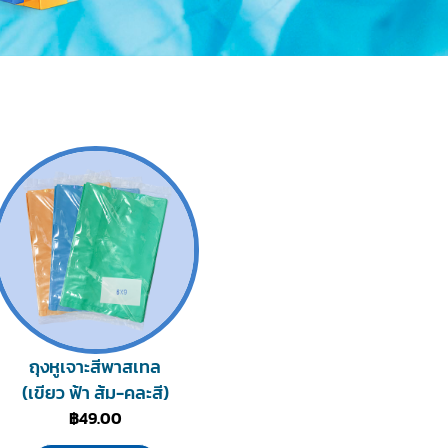
ถุงหูเจาะสีพาสเทล
(เขียว ฟ้า ส้ม-คละสี)
฿
49.00