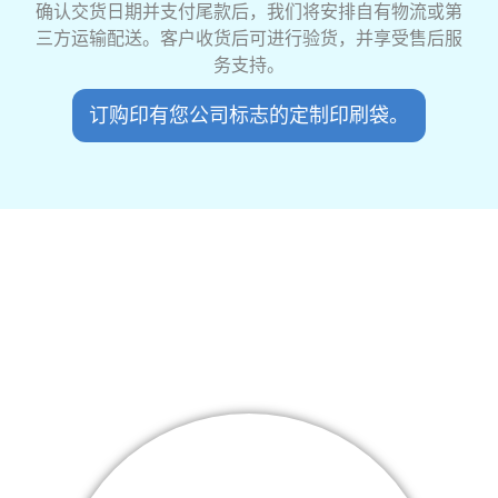
确认交货日期并支付尾款后，我们将安排自有物流或第
三方运输配送。客户收货后可进行验货，并享受售后服
务支持。
订购印有您公司标志的定制印刷袋。
我们的服务
采用先进印刷技术生产的塑料袋，色彩鲜艳、坚固耐用，支
持多种设计方案，助您的产品在各个角度脱颖而出，令人印
象深刻。